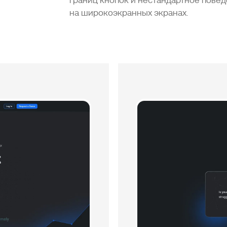
границ кнопок и нестандартное повед
на широкоэкранных экранах.