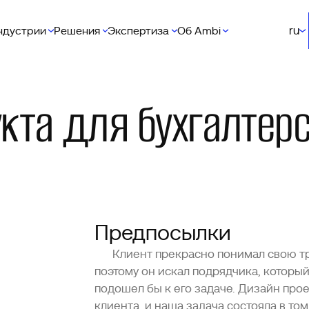
ru
ндустрии
Решения
Экспертиза
Об Ambi
кта для бухгалтерс
Предпосылки
Клиент прекрасно понимал свою тр
поэтому он искал подрядчика, которы
подошел бы к его задаче. Дизайн про
клиента, и наша задача состояла в то