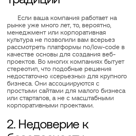
большинства проектов
Если ваша компания работает на
Заключение
рынке уже много лет, то, вероятно,
менеджмент или корпоративная
Webflow как мощное решение для
культура не позволили вам всерьез
масштабных проектов
рассмотреть платформы no/low-code в
качестве основы для создания веб-
Заключение
проектов. Во многих компаниях бытует
стереотип, что подобные решения
SEO-оптимизация без ограничений
недостаточно «серьезны» для крупного
бизнеса. Они ассоциируются с
Как Webflow обеспечивает
простыми сайтами для малого бизнеса
или стартапов, а не с масштабными
быструю загрузку сайтов
корпоративными проектами.
Заключение
2. Недоверие к
Webflow как инструмент свободы