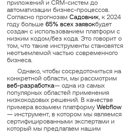
приложений и CRM-систем до
4. Ограничения серверной части
автоматизации бизнес-процессов.
Согласно прогнозам
Садовник
, к 2024
5. Ограничения для
году больше
65% всех заявок
будет
создан с использованием платформ с
крупномасштабных проектов
низким кодом/без кода. Это говорит о
том, что такие инструменты становятся
6. SEO-ограничения платформ без
неотъемлемой частью современного
кода
бизнеса.
7. Скорость загрузки сайта
Однако, чтобы сосредоточиться на
конкретной области, мы рассмотрим
веб-разработка
— одна из самых
8. Невозможность реализации
популярных областей применения
сложных анимаций и уникальных
низкокодовых решений. В качестве
макетов
примера возьмем платформу
Webflow
— инструмент, в котором мы являемся
9. Трудности миграции проектов
сертифицированными экспертами и
который мы предлагаем нашим