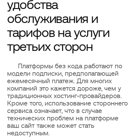
удобства
6. Плавность и детализация
обслуживания и
анимации
тарифов на услуги
7-й. Имиджевые и фестивальные
третьих сторон
сайты
Заключение
Платформы без кода работают по
модели подписки, предполагающей
Миграция без рисков: технология
ежемесячный платеж. Для многих
компаний это кажется дороже, чем у
Webflow и обратного прокси-
традиционных хостинг-провайдеров.
сервера
Кроме того, использование стороннего
сервиса означает, что в случае
Заключение
технических проблем на платформе
ваш сайт также может стать
недоступным.