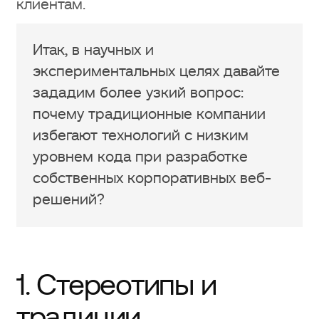
Low-code — это не просто тренд, а
клиентам.
огромная индустрия, изменившая
правила игры
Итак, в научных и
экспериментальных целях давайте
Высокий уровень безопасности
зададим более узкий вопрос:
Webflow
почему традиционные компании
избегают технологий с низким
Заключение
уровнем кода при разработке
Надежность, экономия времени и
собственных корпоративных веб-
минимизация рисков переплат в
решений?
несколько десятков долларов
Заключение
1. Стереотипы и
Webflow обеспечивает
достаточную гибкость для
традиции