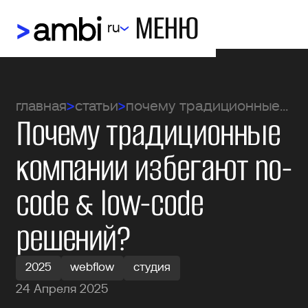
МЕНЮ
ru
главная
статьи
почему традиционные компании избегают no-code & low-code решений?
Почему традиционные
компании избегают no-
code & low-code
решений?
2025
webflow
студия
24 Апреля 2025