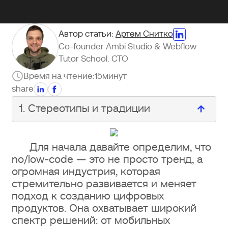
Автор статьи:
Артем Снитко
Co-founder Ambi Studio & Webflow
Tutor School. CTO
Время на чтение:
15
минут
share
1. Стереотипы и традиции
1. Стереотипы и традиции
Для начала давайте определим, что
no/low-code — это не просто тренд, а
2. Недоверие к безопасности
огромная индустрия, которая
стремительно развивается и меняет
3. Зависимость от удобства
подход к созданию цифровых
обслуживания и тарифов на услуги
продуктов. Она охватывает широкий
третьих сторон
спектр решений: от мобильных