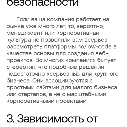
безопасности
творческого мышления
1. Компания Webflow приобрела
Если ваша компания работает на
компанию GreenSock (GSAP)
рынке уже много лет, то, вероятно,
менеджмент или корпоративная
2. В Webflow есть отдельная
культура не позволили вам всерьез
рассмотреть платформы no/low-code в
категория на Awwards
качестве основы для создания веб-
проектов. Во многих компаниях бытует
3. Веб-сайты на Webflow
стереотип, что подобные решения
регулярно выигрывают конкурсы
недостаточно «серьезны» для крупного
веб-разработки
бизнеса. Они ассоциируются с
простыми сайтами для малого бизнеса
4-й. Полная свобода в создании
или стартапов, а не с масштабными
корпоративными проектами.
уникальных макетов
3. Зависимость от
5. Инструменты для творческих
идей